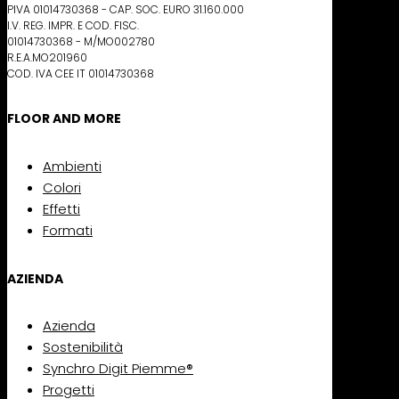
PIVA 01014730368 - CAP. SOC. EURO 31.160.000
I.V. REG. IMPR. E COD. FISC.
01014730368 - M/MO002780
R.E.A.MO201960
COD. IVA CEE IT 01014730368
FLOOR AND MORE
Ambienti
Colori
Effetti
Formati
AZIENDA
Azienda
Sostenibilità
Synchro Digit Piemme®
Progetti