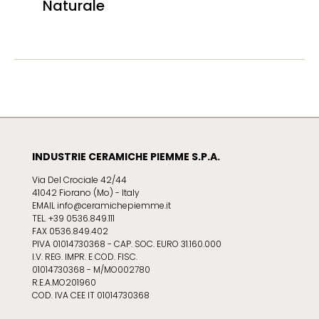
Naturale
INDUSTRIE CERAMICHE PIEMME S.P.A.
Via Del Crociale 42/44
41042 Fiorano (Mo) - Italy
EMAIL info@ceramichepiemme.it
TEL. +39 0536.849.111
FAX 0536.849.402
PIVA 01014730368 - CAP. SOC. EURO 31.160.000
I.V. REG. IMPR. E COD. FISC.
01014730368 - M/MO002780
R.E.A.MO201960
COD. IVA CEE IT 01014730368