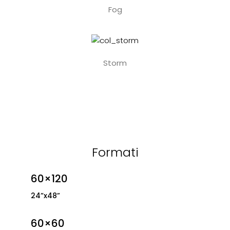
Fog
Storm
Formati
60×120
24”x48”
60×60