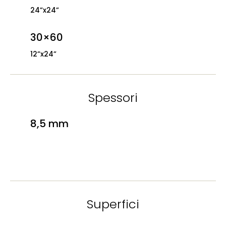
24”x24”
30×60
12”x24”
Spessori
8,5 mm
Superfici