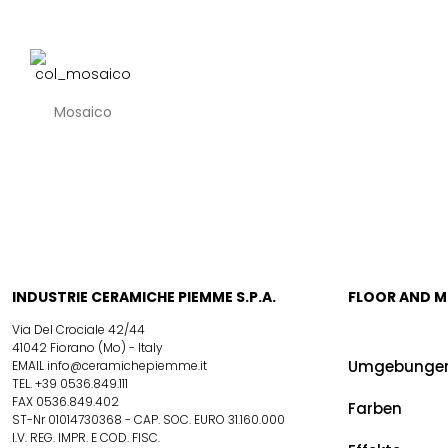
Mosaico
INDUSTRIE CERAMICHE PIEMME S.P.A.
FLOOR AND 
Via Del Crociale 42/44
41042 Fiorano (Mo) - Italy
Umgebunge
EMAIL info@ceramichepiemme.it
TEL. +39 0536.849.111
FAX 0536.849.402
Farben
ST-Nr 01014730368 - CAP. SOC. EURO 31.160.000
I.V. REG. IMPR. E COD. FISC.