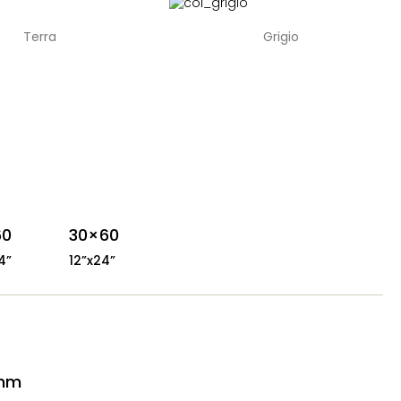
Terra
Grigio
60
30×60
4”
12”x24”
 mm