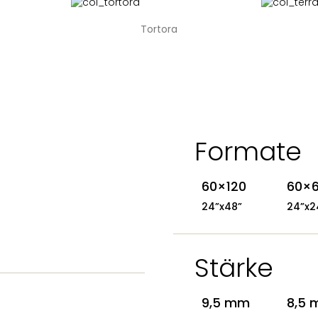
Tortora
Formate
60×120
60×
24”x48”
24”x2
Stärke
9,5 mm
8,5