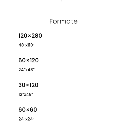
Formate
120×280
48”x110”
60×120
24”x48”
30×120
12”x48”
60×60
24”x24”