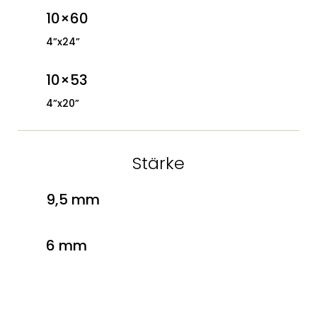
10×60
4”x24”
10×53
4”x20”
Stärke
9,5 mm
6 mm