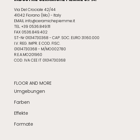
Via Del Crociale 42/44
41042 Fiorano (Mo) - Italy
EMAIL info@ceramichepiemme.it
TEL. +39 0536.849.111
FAX 0536.849.402
ST-Nr 01014730368 - CAP. SOC. EURO 31.160.000
I.V. REG. IMPR. E COD. FISC.
01014730368 - M/MO002780
R.E.A.MO201960
COD. IVA CEE IT 01014730368
FLOOR AND MORE
Umgebungen
Farben
Effekte
Formate