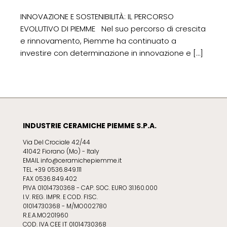
INNOVAZIONE E SOSTENIBILITÀ: IL PERCORSO
EVOLUTIVO DI PIEMME Nel suo percorso di crescita
e rinnovamento, Piemme ha continuato a
investire con determinazione in innovazione e
[…]
INDUSTRIE CERAMICHE PIEMME S.P.A.
Via Del Crociale 42/44
41042 Fiorano (Mo) - Italy
EMAIL info@ceramichepiemme.it
TEL. +39 0536.849.111
FAX 0536.849.402
PIVA 01014730368 - CAP. SOC. EURO 31.160.000
I.V. REG. IMPR. E COD. FISC.
01014730368 - M/MO002780
R.E.A.MO201960
COD. IVA CEE IT 01014730368