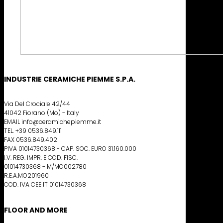
INDUSTRIE CERAMICHE PIEMME S.P.A.
Via Del Crociale 42/44
41042 Fiorano (Mo) - Italy
EMAIL info@ceramichepiemme.it
TEL. +39 0536.849.111
FAX 0536.849.402
PIVA 01014730368 - CAP. SOC. EURO 31.160.000
I.V. REG. IMPR. E COD. FISC.
01014730368 - M/MO002780
R.E.A.MO201960
COD. IVA CEE IT 01014730368
FLOOR AND MORE