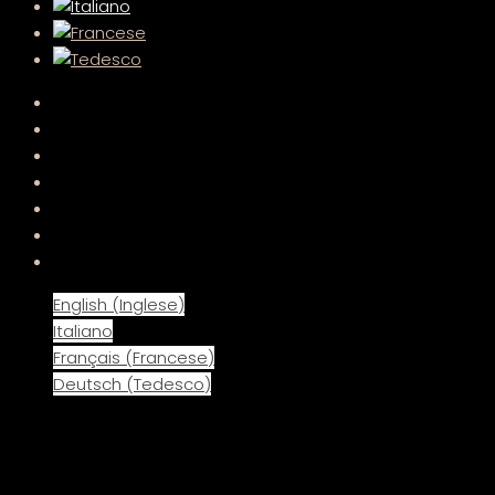
English
(
Inglese
)
Italiano
Français
(
Francese
)
Deutsch
(
Tedesco
)