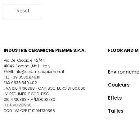
Reset
INDUSTRIE CERAMICHE PIEMME S.P.A.
FLOOR AND 
Via Del Crociale 42/44
41042 Fiorano (Mo) - Italy
Environneme
EMAIL info@ceramichepiemme.it
TEL. +39 0536.849.111
FAX 0536.849.402
Couleurs
TVA 01014730368 - CAP. SOC. EURO 31.160.000
I.V. REG. IMPR. E COD. FISC.
Effets
01014730368 - M/MO002780
R.E.A.MO201960
Tailles
COD. IVA CEE IT 01014730368