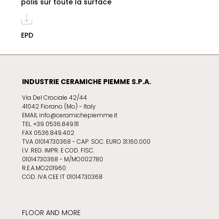
polis sur toute la surface
EPD
INDUSTRIE CERAMICHE PIEMME S.P.A.
Via Del Crociale 42/44
41042 Fiorano (Mo) - Italy
EMAIL info@ceramichepiemme.it
TEL. +39 0536.849.111
FAX 0536.849.402
TVA 01014730368 - CAP. SOC. EURO 31.160.000
I.V. REG. IMPR. E COD. FISC.
01014730368 - M/MO002780
R.E.A.MO201960
COD. IVA CEE IT 01014730368
FLOOR AND MORE