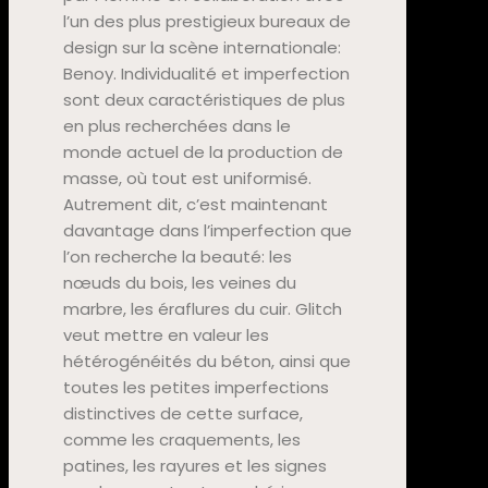
l’un des plus prestigieux bureaux de
design sur la scène internationale:
Benoy. Individualité et imperfection
sont deux caractéristiques de plus
en plus recherchées dans le
monde actuel de la production de
masse, où tout est uniformisé.
Autrement dit, c’est maintenant
davantage dans l’imperfection que
l’on recherche la beauté: les
nœuds du bois, les veines du
marbre, les éraflures du cuir. Glitch
veut mettre en valeur les
hétérogénéités du béton, ainsi que
toutes les petites imperfections
distinctives de cette surface,
comme les craquements, les
patines, les rayures et les signes