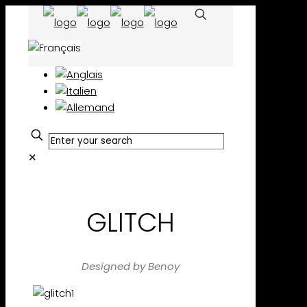
✕
GLITCH
Designed by Benoy