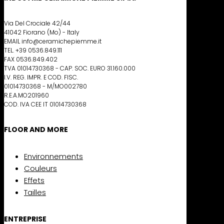
Via Del Crociale 42/44
41042 Fiorano (Mo) - Italy
EMAIL info@ceramichepiemme.it
TEL. +39 0536.849.111
FAX 0536.849.402
TVA 01014730368 - CAP. SOC. EURO 31.160.000
I.V. REG. IMPR. E COD. FISC.
01014730368 - M/MO002780
R.E.A.MO201960
COD. IVA CEE IT 01014730368
FLOOR AND MORE
Environnements
Couleurs
Effets
Tailles
ENTREPRISE