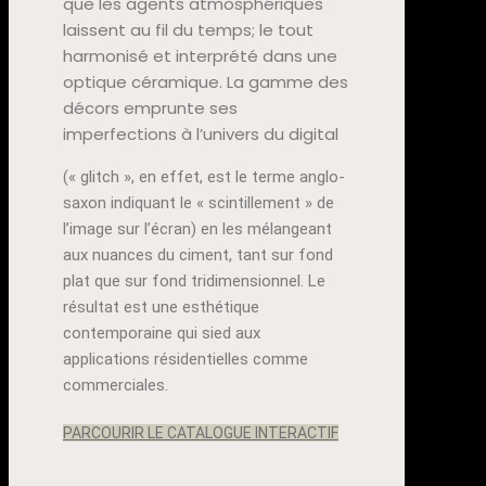
que les agents atmosphériques
laissent au fil du temps; le tout
harmonisé et interprété dans une
optique céramique. La gamme des
décors emprunte ses
imperfections à l’univers du digital
(« glitch », en effet, est le terme anglo-
saxon indiquant le « scintillement » de
l’image sur l’écran) en les mélangeant
aux nuances du ciment, tant sur fond
plat que sur fond tridimensionnel. Le
résultat est une esthétique
contemporaine qui sied aux
applications résidentielles comme
commerciales.
PARCOURIR LE CATALOGUE INTERACTIF