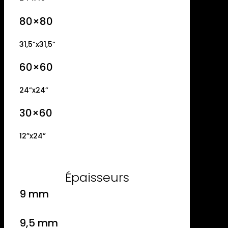
80×80
31,5”x31,5”
60×60
24”x24”
30×60
12”x24”
Épaisseurs
9 mm
9,5 mm