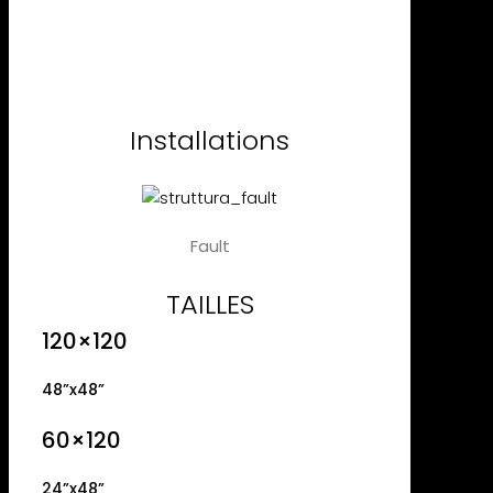
Installations
Fault
TAILLES
120×120
48”x48”
60×120
24”x48”