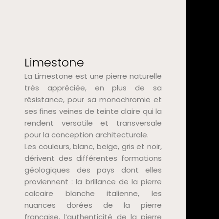
Limestone
La Limestone est une pierre naturelle
très appréciée, en plus de sa
résistance, pour sa monochromie et
ses fines veines de teinte claire qui la
rendent versatile et transversale
pour la conception architecturale.
Les couleurs, blanc, beige, gris et noir,
dérivent des différentes formations
géologiques des pays dont elles
proviennent : la brillance de la pierre
calcaire blanche italienne, les
nuances dorées de la pierre
française, l’authenticité de la pierre