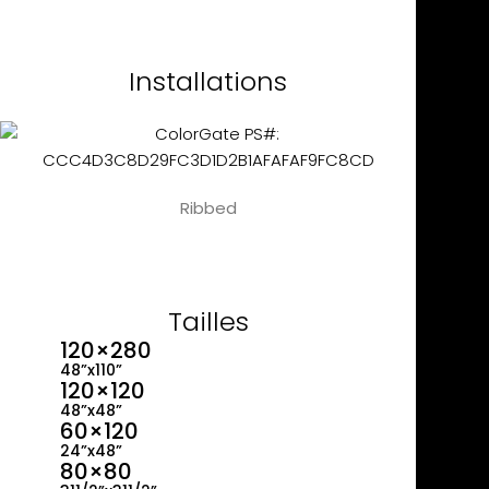
Installations
Ribbed
Tailles
120×280
48”x110”
120×120
48”x48”
60×120
24”x48”
80×80