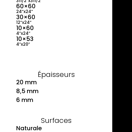
311/2”x311/2”
60×60
24”x24”
30×60
12”x24”
10×60
4”x24”
10×53
4”x20”
Épaisseurs
20 mm
8,5 mm
6 mm
Surfaces
Naturale