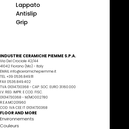
Lappato
Antislip
Grip
INDUSTRIE CERAMICHE PIEMME S.P.A.
Via Del Crociale 42/44
41042 Fiorano (Mo) - Italy
EMAIL info@ceramichepiemme.it
TEL. +39 0536.849.111
FAX 0536.849.402
TVA 01014730368 - CAP. SOC. EURO 31.160.000
I.V. REG. IMPR. E COD. FISC.
01014730368 - M/MO002780
R.E.A.MO201960
COD. IVA CEE IT 01014730368
FLOOR AND MORE
Environnements
Couleurs