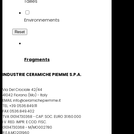
Tailles
Environnements
Reset
Fragments
INDUSTRIE CERAMICHE PIEMME S.P.A.
Via Del Crociale 42/44
41042 Fiorano (Mo) - Italy
EMAIL info@ceramichepiemme.it
TEL. +39 0536.849.111
FAX 0536.849.402
TVA 01014730368 - CAP. SOC. EURO 31.160.000
I.V. REG. IMPR. E COD. FISC.
01014730368 - M/MO002780
R.E.A.MO201960