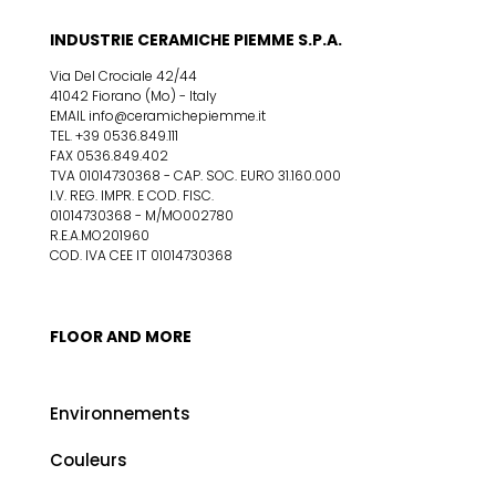
INDUSTRIE CERAMICHE PIEMME S.P.A.
Via Del Crociale 42/44
41042 Fiorano (Mo) - Italy
EMAIL info@ceramichepiemme.it
TEL. +39 0536.849.111
FAX 0536.849.402
TVA 01014730368 - CAP. SOC. EURO 31.160.000
I.V. REG. IMPR. E COD. FISC.
01014730368 - M/MO002780
R.E.A.MO201960
COD. IVA CEE IT 01014730368
FLOOR AND MORE
Environnements
Couleurs