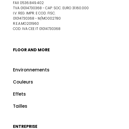
FAX 0536.849.402
TVA 01014730368 - CAP. SOC. EURO 31.160.000
I.V. REG. IMPR. E COD. FISC.
01014730368 - M/MO002780
R.E.A.MO201960
COD. IVA CEE IT 01014730368
FLOOR AND MORE
Environnements
Couleurs
Effets
Tailles
ENTREPRISE